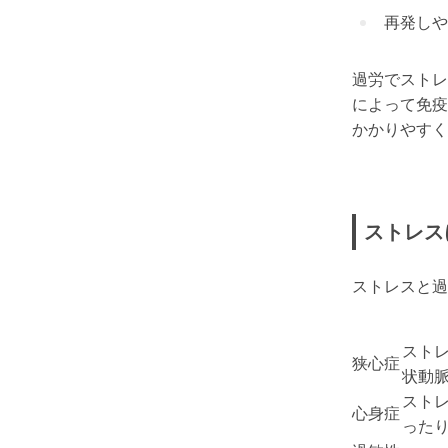
再発しや
過労でストレ
によって免疫
かかりやすく
ストレス
ストレスと過
スト
狭心症
状動
スト
心身症
った