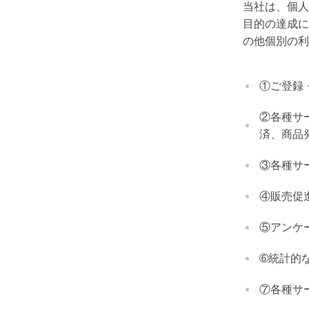
当社は、個人
目的の達成に
の他個別の利
①ご登録
②各種サ
済、商品
③各種サ
④販売促
⑤アンケ
➅統計的
⑦各種サ