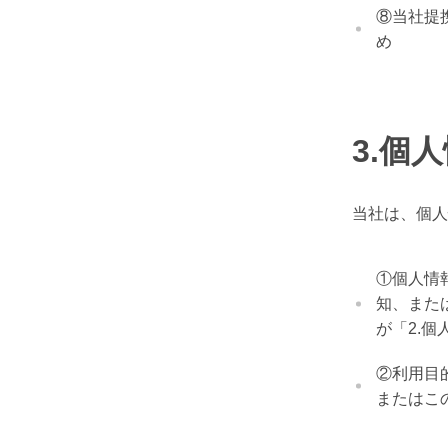
⑧当社提
め
3.個
当社は、個人
①個人情
知、また
が「2.
②利用目
またはこ