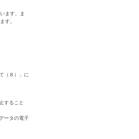
います。ま
ます。
て（８）」に
止すること
データの電子