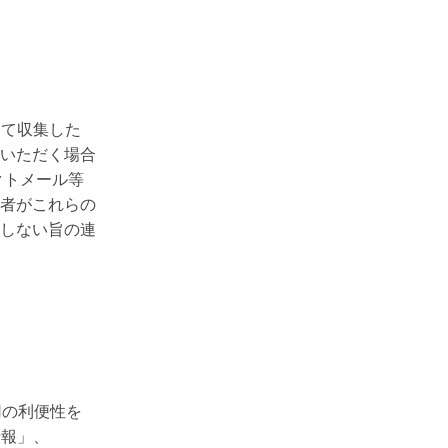
して収集した
いただく場合
クトメール等
者がこれらの
しない旨の連
用の利便性を
情報」、