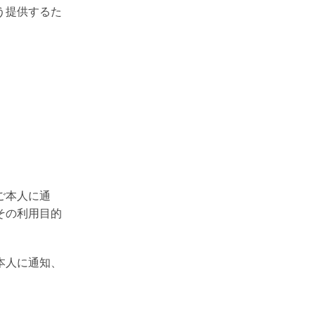
う提供するた
ご本人に通
その利用目的
本人に通知、