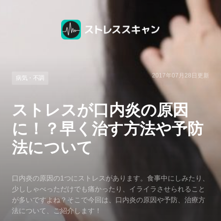
2017年07月28日
更新
病気・不調
ストレスが口内炎の原因
に！？早く治す方法や予防
法について
口内炎の原因の1つにストレスがあります。食事中にしみたり、
少ししゃべっただけでも痛かったり、イライラさせられること
が多いですよね？そこで今回は、口内炎の原因や予防、治療方
法について、ご紹介します！