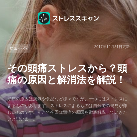
2017年12月31日
更新
病気・不調
その頭痛ストレスから？頭
痛の原因と解消法を解説！
頭痛の原因は病気や食品など様々ですが、一つにはストレスに
よるものがあります。ストレスによるものは自分での発見が難
しいものです。そこで今回は頭痛の原因を徹底解説していきた
いと思います。