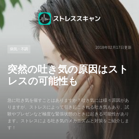
2018年02月17日
更新
病気・不調
突然の吐き気の原因はスト
レスの可能性も
急に吐き気を催すことはありますか？吐き気には様々原因があ
りますが、ストレスによって引き起こされる吐き気もあり、試
験やプレゼンなど極度な緊張状態のときに起きる可能性があり
ます。ストレスによる吐き気のメカニズムと対策をご紹介しま
す！