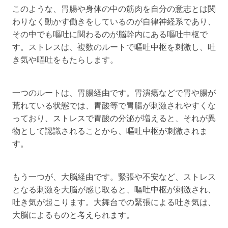
このような、胃腸や身体の中の筋肉を自分の意志とは関
わりなく動かす働きをしているのが自律神経系であり、
その中でも嘔吐に関わるのが脳幹内にある嘔吐中枢で
す。ストレスは、複数のルートで嘔吐中枢を刺激し、吐
き気や嘔吐をもたらします。
一つのルートは、胃腸経由です。胃潰瘍などで胃や腸が
荒れている状態では、胃酸等で胃腸が刺激されやすくな
っており、ストレスで胃酸の分泌が増えると、それが異
物として認識されることから、嘔吐中枢が刺激されま
す。
もう一つが、大脳経由です。緊張や不安など、ストレス
となる刺激を大脳が感じ取ると、嘔吐中枢が刺激され、
吐き気が起こります。大舞台での緊張による吐き気は、
大脳によるものと考えられます。