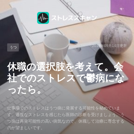
2018年09月14日
更新
うつ
休職の選択肢を考えて。会
社でのストレスで鬱病にな
ったら。
仕事場でのストレスはうつ病に発展する可能性を秘めていま
す。過度なストレスを感じたら医師の診断を受けましょう。う
つ病は再発可能性の高い病気なので、休職して治療に専念する
のが望ましいです。