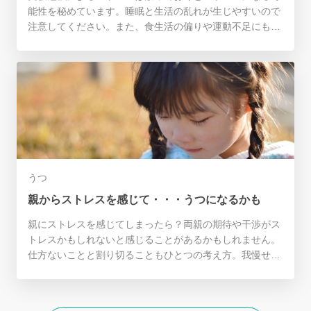
能性を秘めています。睡眠と生活の乱れが生じやすいので
注意してください。また、食生活の偏りや運動不足にもな
ってしまうこともしばしば。勉強の合間に無駄話をして気
分転換を図ってください。
うつ
親からストレスを感じて・・・うつになるかも
親にストレスを感じてしまったら？両親の期待や干渉がス
トレスかもしれないと感じることがあるかもしれません。
仕方ないことと割り切ることもひとつの考え方。我慢せず
に好きなことをやりリフレッシュするなどして親やストレ
スとうまく付き合うようにしてください。