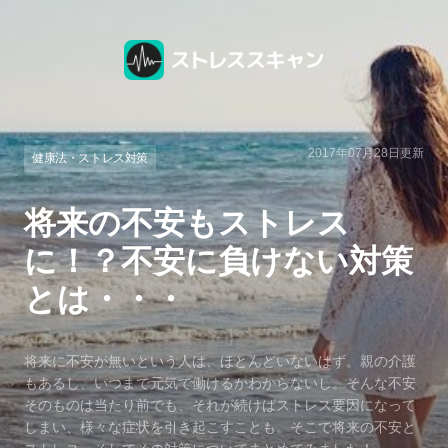
2017年07月28日
更新
健康法・ストレス対策
将来の不安もストレス
に！？不安に負けない対策
とは・・・
将来に不安が無いという人は、ほとんどいないはず。親の介護
もあるし、いつまで元気で働けるかわからないし。そんな不安
そのものは当たり前でも、それが続けばストレス要因になって
しまい、様々な症状を引き起こすことも。そこで将来の不安と