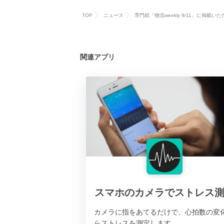
TOP
ニュース
専門紙「物流weekly 9/11」に掲載い
関連アプリ
スマホのカメラでストレス
カメラに指をあてるだけで、心拍数の変
らストレスを測定します。